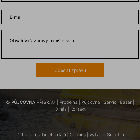
©
PŮJČOVNA
PŘÍBRAM |
Prodejna
|
Půjčovna
|
Servis
|
Bazar
|
O nás
|
Kontakt
Ochrana osobních údajů
|
Cookies
| Vytvořil:
Smartim