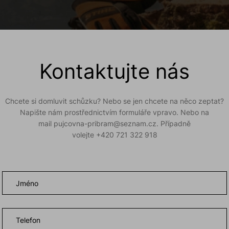
Kontaktujte nás
Chcete si domluvit schůzku? Nebo se jen chcete na něco zeptat?
Napište nám prostřednictvím formuláře vpravo. Nebo na
mail
pujcovna-pribram@seznam.cz
. Případně
volejte
+420 721 322 918