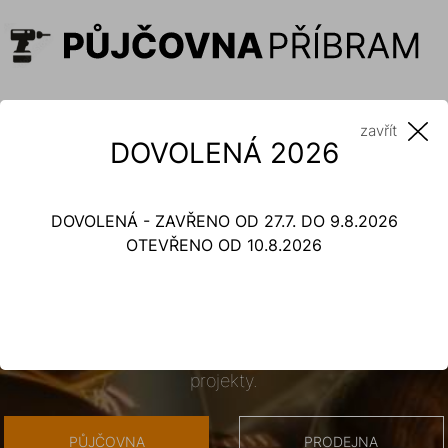
zavřít
DOVOLENÁ 2026
DOVOLENÁ - ZAVŘENO OD 27.7. DO 9.8.2026
OTEVŘENO OD 10.8.2026
PŮJČOVNA STROJŮ A NÁŘADÍ
PŘÍBRAM
Kvalitní stroje, nářadí i příslušenství pro všechny vaše
projekty.
PŮJČOVNA
PRODEJNA