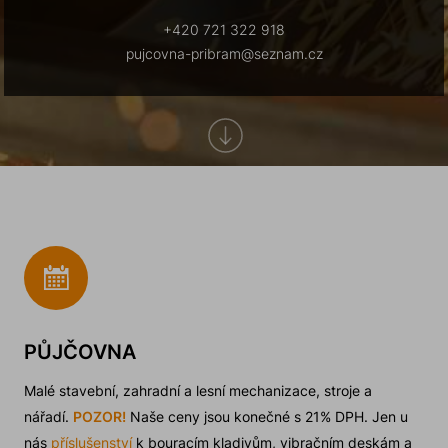
+420 721 322 918
pujcovna-pribram@seznam.cz
PŮJČOVNA
Malé stavební, zahradní a lesní mechanizace, stroje a
nářadí.
POZOR!
Naše ceny jsou konečné s 21% DPH. Jen u
nás
příslušenství
k bouracím kladivům, vibračním deskám a