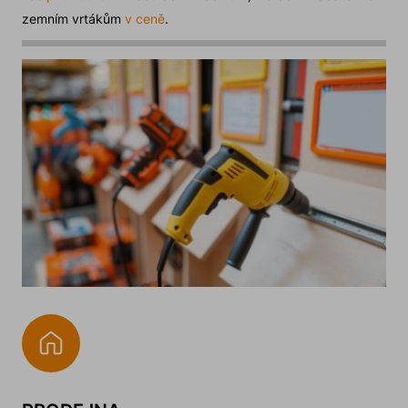
zemním vrtákům
v ceně
.