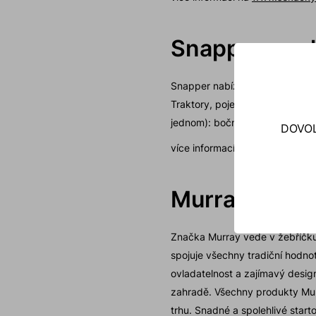
Snapper - za
Snapper nabízí jeden z nejširš
Traktory, pojezdové i jednoduch
jednom): boční výhoz trávy, z
DOVOL
více informací na
www.snapper
Murray - zah
Značka Murray vede v žebříčk
spojuje všechny tradiční hodno
ovladatelnost a zajímavý desig
zahradě. Všechny produkty Mur
trhu. Snadné a spolehlivé starto