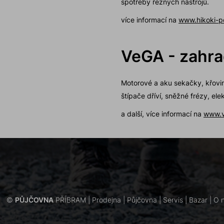
spotřeby řezných nástrojů.
více informací na
www.hikoki-p
VeGA - zahra
Motorové a aku sekačky, křovin
štípače dříví, sněžné frézy, ele
a další, více informací na
www.v
©
PŮJČOVNA
PŘÍBRAM |
Prodejna
|
Půjčovna
|
Servis
|
Bazar
|
O 