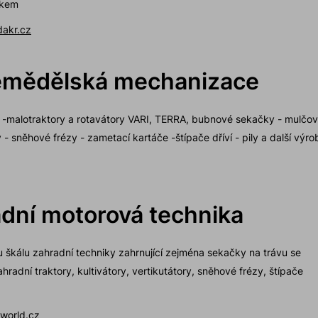
ukem
akr.cz
zemědělská mechanizace
malotraktory a rotavátory VARI, TERRA, bubnové sekačky - mulčov
 sněhové frézy - zametací kartáče -štípače dříví - pily a další výro
adní motorová technika
u škálu zahradní techniky zahrnující zejména sekačky na trávu se
adní traktory, kultivátory, vertikutátory, sněhové frézy, štípače
world.cz