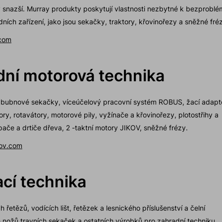
 snazší. Murray produkty poskytují vlastnosti nezbytné k bezprob
ních zařízení, jako jsou sekačky, traktory, křovinořezy a sněžné fré
com
dní motorová technika
é bubnové sekačky, víceúčelový pracovní systém ROBUS, žací adapt
ory, rotavátory, motorové pily, vyžínače a křovinořezy, plotostřihy a
pače a drtiče dřeva, 2 -taktní motory JIKOV, sněžné frézy.
ov.com
cí technika
řetězů, vodících lišt, řetězek a lesnického příslušenství a čelní
h nožů travních sekaček a ostatních výrobků pro zahradní techniku