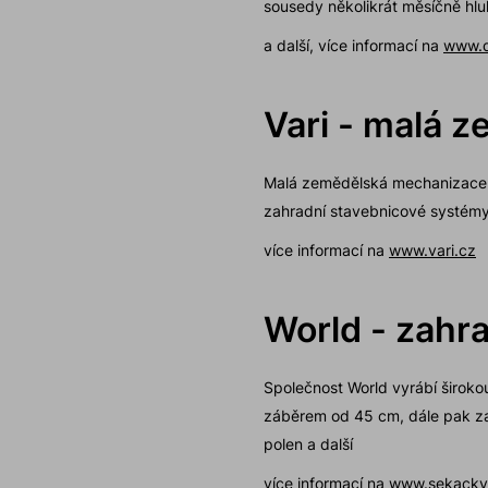
sousedy několikrát měsíčně hl
a další, více informací na
www.d
Vari - malá 
Malá zemědělská mechanizace -
zahradní stavebnicové systémy -
více informací na
www.vari.cz
World - zahr
Společnost World vyrábí široko
záběrem od 45 cm, dále pak zahr
polen a další
více informací na
www.sekacky