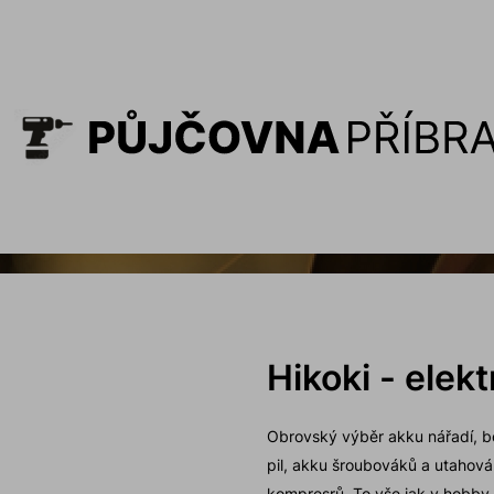
Hikoki - elekt
Obrovský výběr akku nářadí, bo
pil, akku šroubováků a utahová
kompresrů. To vše jak v hobby 