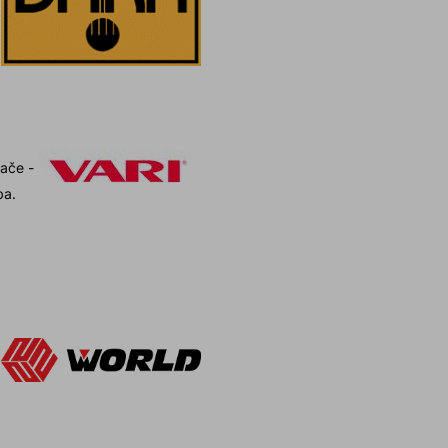
ače -
ba.