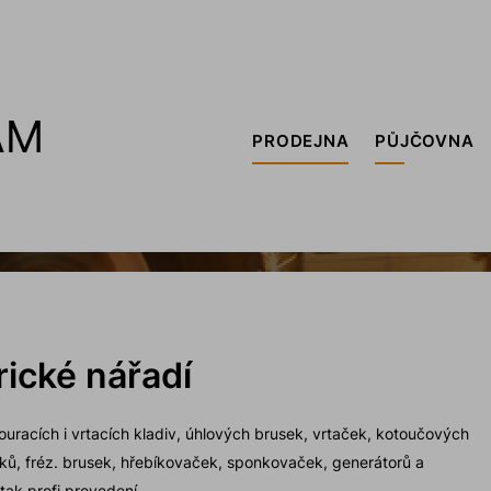
PRODEJNA
PŮJČOVNA
rické nářadí
uracích i vrtacích kladiv, úhlových brusek, vrtaček, kotoučových
ků, fréz. brusek, hřebíkovaček, sponkovaček, generátorů a
tak profi provedení