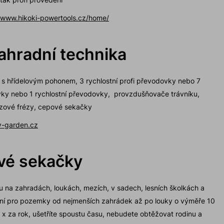
//www.hikoki-powertools.cz/home/
hradní technika
s hřídelovým pohonem, 3 rychlostní profi převodovky nebo 7
ovky nebo 1 rychlostní převodovky, provzdušňovače trávníku,
ezové frézy, cepové sekačky
-garden.cz
vé sekačky
u na zahradách, loukách, mezích, v sadech, lesních školkách a
ní pro pozemky od nejmenších zahrádek až po louky o výměře 10
 x za rok, ušetříte spoustu času, nebudete obtěžovat rodinu a