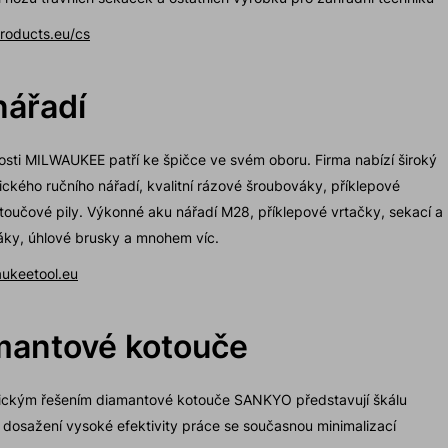
oducts.eu/cs
nářadí
nosti MILWAUKEE patří ke špičce ve svém oboru. Firma nabízí široký
rického ručního nářadí, kvalitní rázové šroubováky, příklepové
otoučové pily. Výkonné aku nářadí M28, příklepové vrtačky, sekací a
áky, úhlové brusky a mnohem víc.
ukeetool.eu
mantové kotouče
gickým řešením diamantové kotouče SANKYO představují škálu
dosažení vysoké efektivity práce se současnou minimalizací