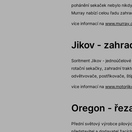
pohánění sekaček nebylo nikdy
Murray nabízí celou řadu zahrad
více informací na
www.murray.
Jikov - zahra
Soritment Jikov - jednoúčelov
rotační sekačky, zahradní trakt
odvětvovače, postřikovače, ští
více informací na
www.motorjik
Oregon - řeza
Přední světový výrobce pilových 
představitel a dodavatel žacíc