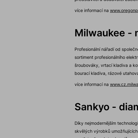
více informací na
www.oregonpr
Milwaukee - 
Profesionální nářadí od společ
sortiment profesionálního elekt
šroubováky, vrtací kladiva a k
bourací kladiva, rázové utahov
více informací na
www.cz.milwa
Sankyo - dia
Díky nejmodernějším technolo
skvělých výrobků umožňujících 