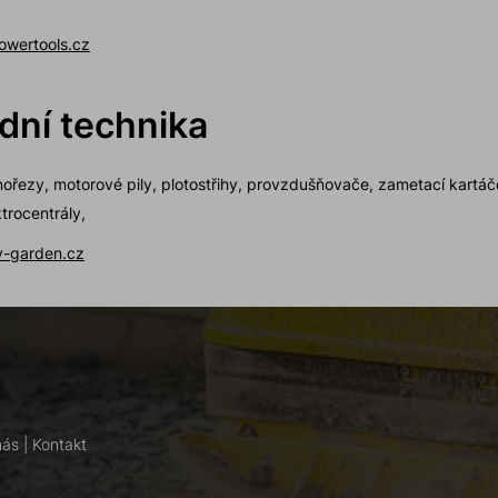
owertools.cz
dní technika
ořezy, motorové pily, plotostřihy, provzdušňovače, zametací kartáč
ktrocentrály,
-garden.cz
nás
|
Kontakt