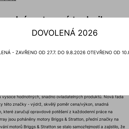
hradní motorová technika
DOVOLENÁ 2026
ích sortimentů poháněného zahradního náčiní ve Vaší zahradě.
é sekačky na trávu aerodynamických tvarů, s funkcí 3 in 1 (tři v
adní výhoz trávy se sběrem do koše nebo mulčováním
ENÁ - ZAVŘENO OD 27.7. DO 9.8.2026 OTEVŘENO OD 10.
.com
radní motorová technika
u vysoce hodnotných, snadno ovladatelných produktů. Nová řada
ty této značky - výdrž, skvělý poměr cena/výkon, snadná
n, které zaručují opravdové potěšení z každodenní práce na
ray jsou poháněny motory Briggs & Stratton, přední značky na
vání motorů Briggs & Stratton se stalo samozřejmostí a zajistilo, že