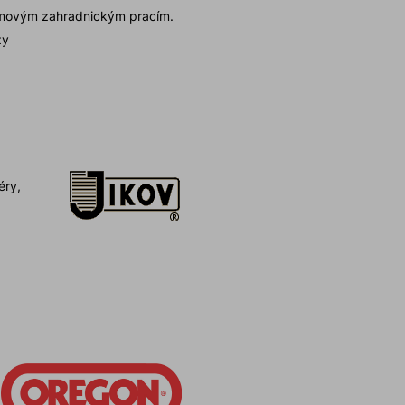
lémovým zahradnickým pracím.
zy
éry,