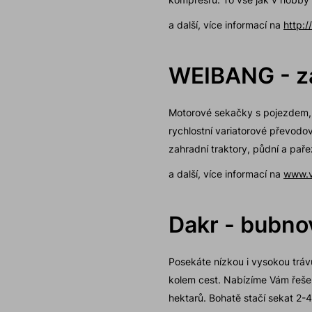
a další, více informací na
http:
WEIBANG - za
Motorové sekačky s pojezdem, 
rychlostní variatorové převod
zahradní traktory, půdní a pař
a další, více informací na
www.v
Dakr - bubno
Posekáte nízkou i vysokou tráv
kolem cest. Nabízíme Vám řeše
hektarů. Bohatě stačí sekat 2-4