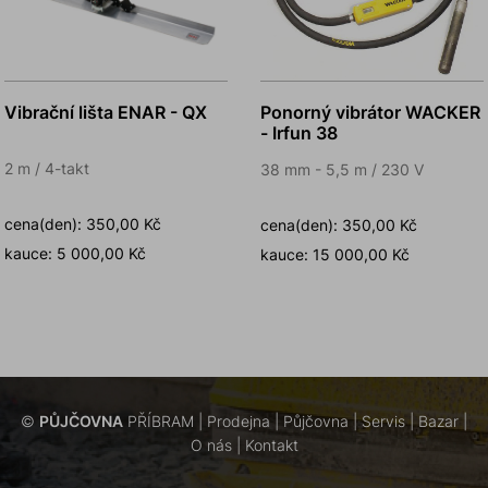
Vibrační lišta ENAR - QX
Ponorný vibrátor WACKER
- Irfun 38
2 m / 4-takt
38 mm - 5,5 m / 230 V
cena(den): 350,00 Kč
cena(den): 350,00 Kč
kauce: 5 000,00 Kč
kauce: 15 000,00 Kč
©
PŮJČOVNA
PŘÍBRAM |
Prodejna
|
Půjčovna
|
Servis
|
Bazar
|
O nás
|
Kontakt